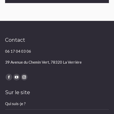
Contact
06 17 04 03 06
39 Avenue du Chemin Vert, 78320 La Verrière
Trouvez nous sur :
Facebook
YouTube
Instagram
page
page
page
Sur le site
opens
opens
opens
in
in
in
Qui suis-je ?
new
new
new
window
window
window