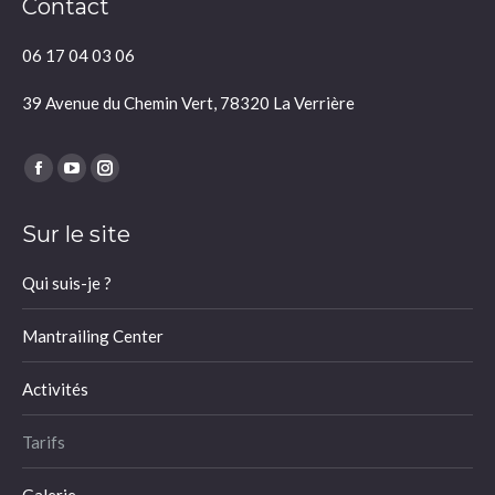
Contact
06 17 04 03 06
39 Avenue du Chemin Vert, 78320 La Verrière
Trouvez nous sur :
Facebook
YouTube
Instagram
page
page
page
Sur le site
opens
opens
opens
in
in
in
Qui suis-je ?
new
new
new
window
window
window
Mantrailing Center
Activités
Tarifs