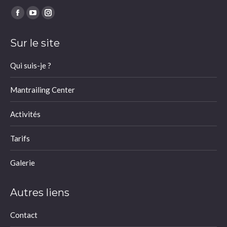
Trouvez nous sur :
Facebook
YouTube
Instagram
page
page
page
Sur le site
opens
opens
opens
in
in
in
Qui suis-je ?
new
new
new
window
window
window
Mantrailing Center
Activités
Tarifs
Galerie
Autres liens
Contact