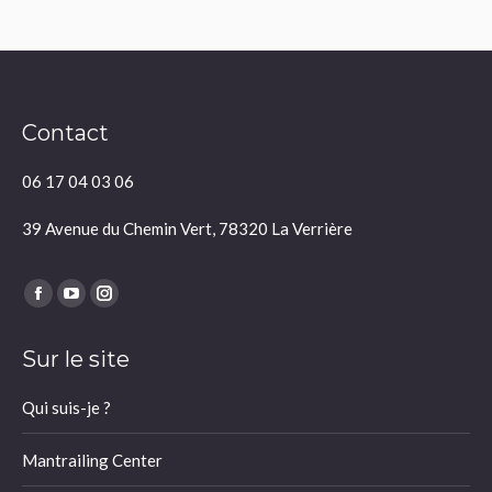
Contact
06 17 04 03 06
39 Avenue du Chemin Vert, 78320 La Verrière
Trouvez nous sur :
Facebook
YouTube
Instagram
page
page
page
Sur le site
opens
opens
opens
in
in
in
Qui suis-je ?
new
new
new
window
window
window
Mantrailing Center