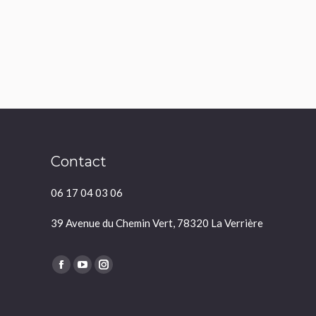
Contact
06 17 04 03 06
39 Avenue du Chemin Vert, 78320 La Verrière
Trouvez nous sur :
Facebook
YouTube
Instagram
page
page
page
opens
opens
opens