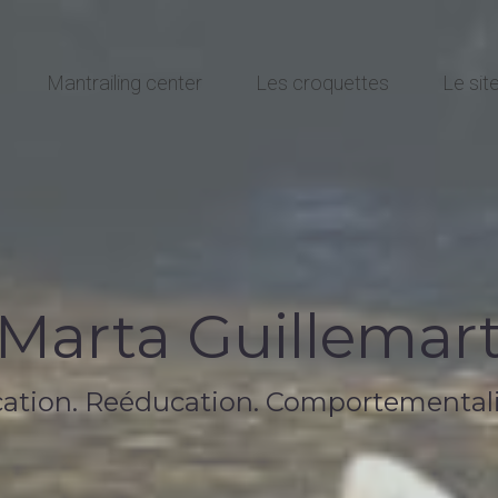
Mantrailing center
Les croquettes
Le si
Marta Guillemar
ation. Reéducation. Comportemental