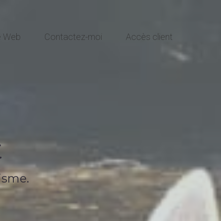
te Web
Contactez-moi
Accès client
t
isme.