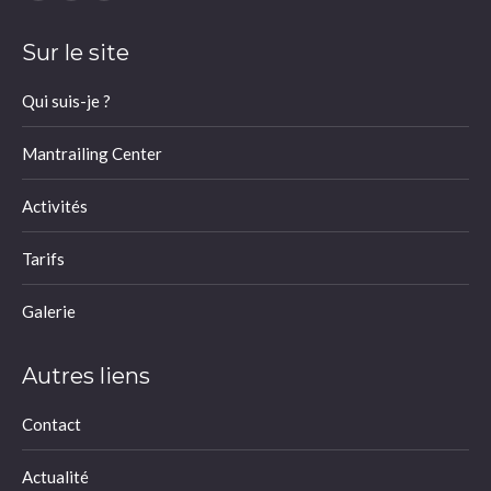
Facebook
YouTube
Instagram
page
page
page
Sur le site
opens
opens
opens
in
in
in
Qui suis-je ?
new
new
new
window
window
window
Mantrailing Center
Activités
Tarifs
Galerie
Autres liens
Contact
Actualité